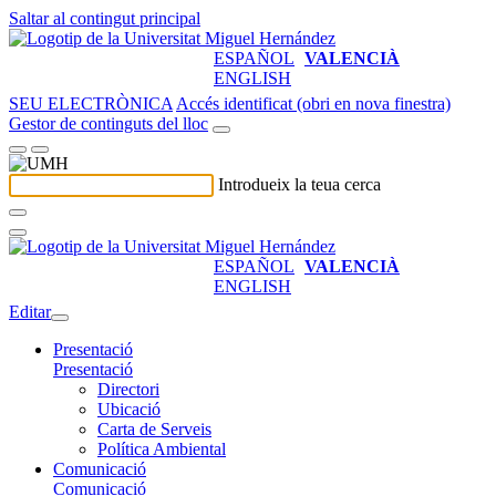
Saltar al contingut principal
ESPAÑOL
VALENCIÀ
ENGLISH
SEU ELECTRÒNICA
Accés identificat (obri en nova finestra)
Gestor de continguts del lloc
Introdueix la teua cerca
ESPAÑOL
VALENCIÀ
ENGLISH
Editar
Presentació
Presentació
Directori
Ubicació
Carta de Serveis
Política Ambiental
Comunicació
Comunicació