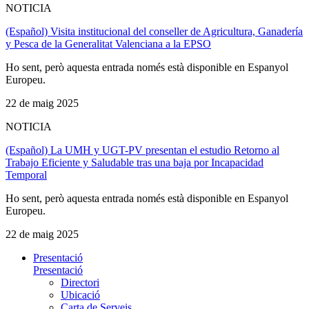
NOTICIA
(Español) Visita institucional del conseller de Agricultura, Ganadería
y Pesca de la Generalitat Valenciana a la EPSO
Ho sent, però aquesta entrada només està disponible en Espanyol
Europeu.
22 de maig 2025
NOTICIA
(Español) La UMH y UGT-PV presentan el estudio Retorno al
Trabajo Eficiente y Saludable tras una baja por Incapacidad
Temporal
Ho sent, però aquesta entrada només està disponible en Espanyol
Europeu.
22 de maig 2025
Presentació
Presentació
Directori
Ubicació
Carta de Serveis