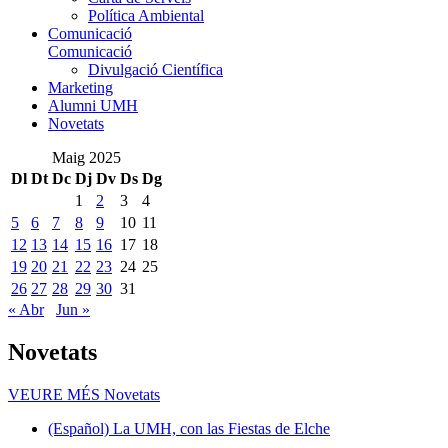
Política Ambiental
Comunicació
Comunicació
Divulgació Científica
Marketing
Alumni UMH
Novetats
Maig 2025
Dl
Dt
Dc
Dj
Dv
Ds
Dg
1
2
3
4
5
6
7
8
9
10
11
12
13
14
15
16
17
18
19
20
21
22
23
24
25
26
27
28
29
30
31
« Abr
Jun »
Novetats
VEURE MÉS
Novetats
(Español) La UMH, con las Fiestas de Elche