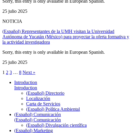
Sorry, this entry is only available in European Spanish.
25 julio 2025
NOTICIA
(Español) Representantes de la UMH visitan la Universidad
Autónoma de Yucatán (México) para proyectar la oferta formativa y
la actividad investigadora
Sorry, this entry is only available in European Spanish.
25 julio 2025
1
2
3
…
8
Next »
Introduction
Introduction
(Español) Directorio
Localización
Carta de Servicios
(Español) Política Ambiental
(Español) Comunicación
(Español) Comunicación
(Español) Divulgación científica
(Español) Marketing