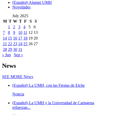
(Español) Alumni UMH
Novedades
July 2025
M
T
W
T
F
S
S
1
2
3
4
5
6
7
8
9
10
11
12
13
14
15
16
17
18
19
20
21
22
23
24
25
26
27
28
29
30
31
« Jun
Sep »
News
SEE MORE
News
(Español) La UMH, con las Fiestas de Elche
Noticia
(Español) La UMH y la Universidad de Cartagena
refuerzan...