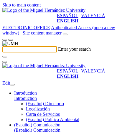
Skip to main content
ESPAÑOL
VALENCIÀ
ENGLISH
ELECTRONIC OFFICE
Authenticated Access (open a new
window)
Site content manager
Enter your search
ESPAÑOL
VALENCIÀ
ENGLISH
Edit
Introduction
Introduction
(Español) Directorio
Localización
Carta de Servicios
(Español) Política Ambiental
(Español) Comunicación
(Español) Comunicación