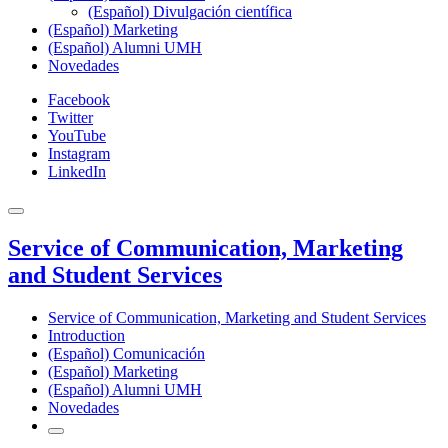
(Español) Divulgación científica
(Español) Marketing
(Español) Alumni UMH
Novedades
Facebook
Twitter
YouTube
Instagram
LinkedIn
Service of Communication, Marketing
and Student Services
Service of Communication, Marketing and Student Services
Introduction
(Español) Comunicación
(Español) Marketing
(Español) Alumni UMH
Novedades