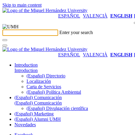
Skip to main content
ESPAÑOL
VALENCIÀ
ENGLISH
Enter your search
ESPAÑOL
VALENCIÀ
ENGLISH
Introduction
Introduction
(Español) Directorio
Localización
Carta de Servicios
(Español) Política Ambiental
(Español) Comunicación
(Español) Comunicación
(Español) Divulgación científica
(Español) Marketing
(Español) Alumni UMH
Novedades
Facebook