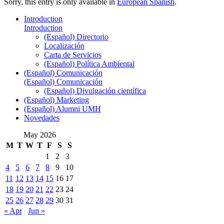
Sorry, this entry is only available in
European Spanish
.
Introduction
Introduction
(Español) Directorio
Localización
Carta de Servicios
(Español) Política Ambiental
(Español) Comunicación
(Español) Comunicación
(Español) Divulgación científica
(Español) Marketing
(Español) Alumni UMH
Novedades
May 2026
M
T
W
T
F
S
S
1
2
3
4
5
6
7
8
9
10
11
12
13
14
15
16
17
18
19
20
21
22
23
24
25
26
27
28
29
30
31
« Apr
Jun »