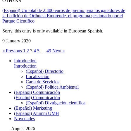
OTHERS
(Español) Un total de 2.400 euros de premio para los ganadores de
la I edición de Orihuela Emprende, el programa gestionado por el
Parque Científico
Sorry, this entry is only available in European Spanish.
9 January 2020
« Previous
1
2
3
4
5
…
49
Next »
Introduction
Introduction
(Español) Directorio
Localización
Carta de Servicios
(Español) Política Ambiental
(Español) Comunicación
(Español) Comunicación
(Español) Divulgación científica
(Español) Marketing
(Español) Alumni UMH
Novedades
August 2026