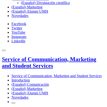
(Español) Divulgación científica
(Español) Marketing
(Español) Alumni UMH
Novedades
Facebook
Twitter
YouTube
Instagram
LinkedIn
Service of Communication, Marketing
and Student Services
Service of Communication, Marketing and Student Services
Introduction
(Español) Comunicación
(Español) Marketing
(Español) Alumni UMH
Novedades