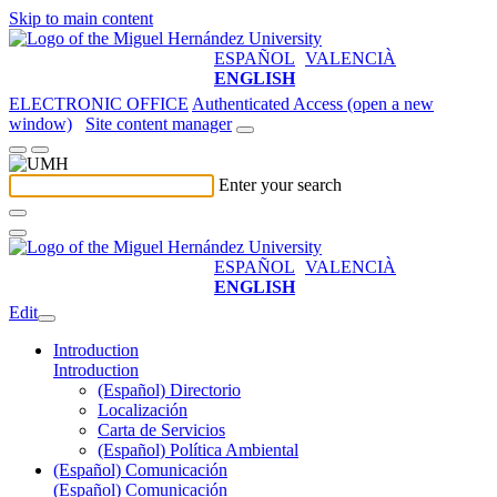
Skip to main content
ESPAÑOL
VALENCIÀ
ENGLISH
ELECTRONIC OFFICE
Authenticated Access (open a new
window)
Site content manager
Enter your search
ESPAÑOL
VALENCIÀ
ENGLISH
Edit
Introduction
Introduction
(Español) Directorio
Localización
Carta de Servicios
(Español) Política Ambiental
(Español) Comunicación
(Español) Comunicación