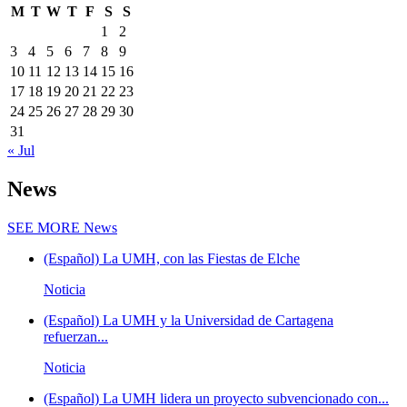
M
T
W
T
F
S
S
1
2
3
4
5
6
7
8
9
10
11
12
13
14
15
16
17
18
19
20
21
22
23
24
25
26
27
28
29
30
31
« Jul
News
SEE MORE
News
(Español) La UMH, con las Fiestas de Elche
Noticia
(Español) La UMH y la Universidad de Cartagena
refuerzan...
Noticia
(Español) La UMH lidera un proyecto subvencionado con...