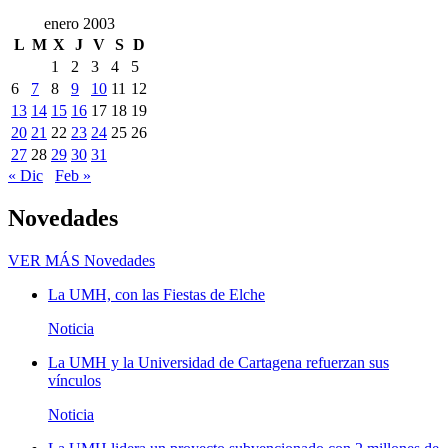
enero 2003
L
M
X
J
V
S
D
1
2
3
4
5
6
7
8
9
10
11
12
13
14
15
16
17
18
19
20
21
22
23
24
25
26
27
28
29
30
31
« Dic
Feb »
Novedades
VER MÁS
Novedades
La UMH, con las Fiestas de Elche
Noticia
La UMH y la Universidad de Cartagena refuerzan sus
vínculos
Noticia