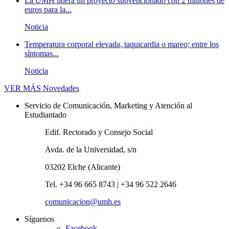
La UMH lidera un proyecto subvencionado con 2 millones de
euros para la...
Noticia
Temperatura corporal elevada, taquicardia o mareo; entre los
síntomas...
Noticia
VER MÁS
Novedades
Servicio de Comunicación, Marketing y Atención al
Estudiantado
Edif. Rectorado y Consejo Social
Avda. de la Universidad, s/n
03202 Elche (Alicante)
Tel. +34 96 665 8743 | +34 96 522 2646
comunicacion@umh.es
Síguenos
Facebook