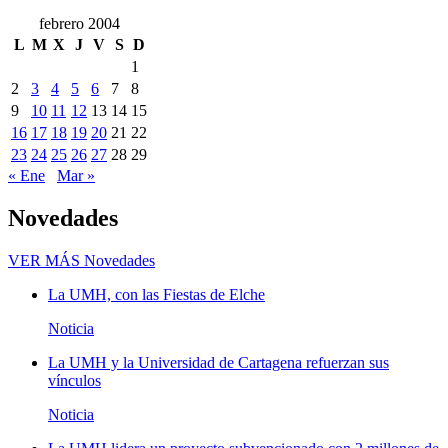
febrero 2004
L
M
X
J
V
S
D
1
2
3
4
5
6
7
8
9
10
11
12
13
14
15
16
17
18
19
20
21
22
23
24
25
26
27
28
29
« Ene
Mar »
Novedades
VER MÁS
Novedades
La UMH, con las Fiestas de Elche
Noticia
La UMH y la Universidad de Cartagena refuerzan sus
vínculos
Noticia