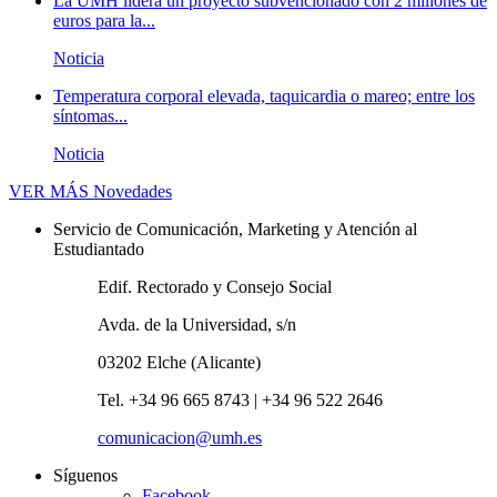
La UMH lidera un proyecto subvencionado con 2 millones de
euros para la...
Noticia
Temperatura corporal elevada, taquicardia o mareo; entre los
síntomas...
Noticia
VER MÁS
Novedades
Servicio de Comunicación, Marketing y Atención al
Estudiantado
Edif. Rectorado y Consejo Social
Avda. de la Universidad, s/n
03202 Elche (Alicante)
Tel. +34 96 665 8743 | +34 96 522 2646
comunicacion@umh.es
Síguenos
Facebook