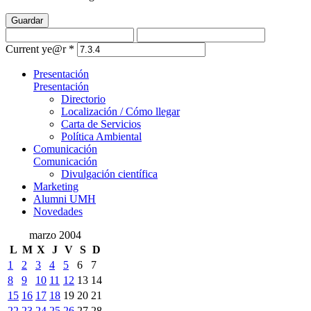
Guardar
Current ye@r
*
Presentación
Presentación
Directorio
Localización / Cómo llegar
Carta de Servicios
Política Ambiental
Comunicación
Comunicación
Divulgación científica
Marketing
Alumni UMH
Novedades
marzo 2004
L
M
X
J
V
S
D
1
2
3
4
5
6
7
8
9
10
11
12
13
14
15
16
17
18
19
20
21
22
23
24
25
26
27
28