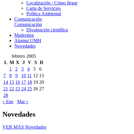
Localización / Cómo llegar
Carta de Servicios
Política Ambiental
Comunicación
Comunicación
Divulgación científica
Marketing
Alumni UMH
Novedades
febrero 2005
L
M
X
J
V
S
D
1
2
3
4
5
6
7
8
9
10
11
12
13
14
15
16
17
18
19
20
21
22
23
24
25
26
27
28
« Ene
Mar »
Novedades
VER MÁS
Novedades