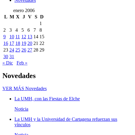
Novedades
enero 2006
L
M
X
J
V
S
D
1
2
3
4
5
6
7
8
9
10
11
12
13
14
15
16
17
18
19
20
21
22
23
24
25
26
27
28
29
30
31
« Dic
Feb »
Novedades
VER MÁS
Novedades
La UMH, con las Fiestas de Elche
Noticia
La UMH y la Universidad de Cartagena refuerzan sus
vínculos
Noticia