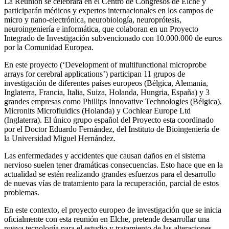
La Reunión se celebrará en el Centro de Congresos de Elche y
participarán médicos y expertos internacionales en los campos de
micro y nano-electrónica, neurobiología, neuroprótesis,
neuroingeniería e informática, que colaboran en un Proyecto
Integrado de Investigación subvencionado con 10.000.000 de euros
por la Comunidad Europea.
En este proyecto (‘Development of multifunctional microprobe
arrays for cerebral applications’) participan 11 grupos de
investigación de diferentes países europeos (Bélgica, Alemania,
Inglaterra, Francia, Italia, Suiza, Holanda, Hungria, España) y 3
grandes empresas como Phillips Innovative Technologies (Bélgica),
Micronits Microfluidics (Holanda) y Cochlear Europe Ltd
(Inglaterra). El único grupo español del Proyecto esta coordinado
por el Doctor Eduardo Fernández, del Instituto de Bioingeniería de
la Universidad Miguel Hernández.
Las enfermedades y accidentes que causan daños en el sistema
nervioso suelen tener dramáticas consecuencias. Esto hace que en la
actualidad se estén realizando grandes esfuerzos para el desarrollo
de nuevas vías de tratamiento para la recuperación, parcial de estos
problemas.
En este contexto, el proyecto europeo de investigación que se inicia
oficialmente con esta reunión en Elche, pretende desarrollar una
nueva tecnología para el estudio y tratamiento de las alteraciones