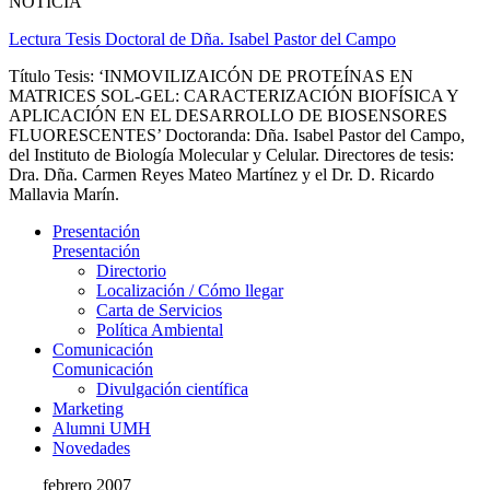
NOTICIA
Lectura Tesis Doctoral de Dña. Isabel Pastor del Campo
Título Tesis: ‘INMOVILIZAICÓN DE PROTEÍNAS EN
MATRICES SOL-GEL: CARACTERIZACIÓN BIOFÍSICA Y
APLICACIÓN EN EL DESARROLLO DE BIOSENSORES
FLUORESCENTES’ Doctoranda: Dña. Isabel Pastor del Campo,
del Instituto de Biología Molecular y Celular. Directores de tesis:
Dra. Dña. Carmen Reyes Mateo Martínez y el Dr. D. Ricardo
Mallavia Marín.
Presentación
Presentación
Directorio
Localización / Cómo llegar
Carta de Servicios
Política Ambiental
Comunicación
Comunicación
Divulgación científica
Marketing
Alumni UMH
Novedades
febrero 2007