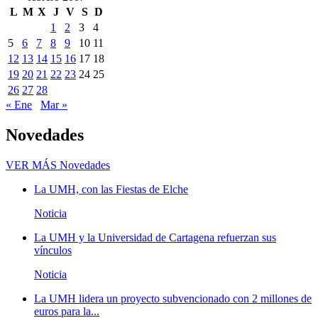
L
M
X
J
V
S
D
1
2
3
4
5
6
7
8
9
10
11
12
13
14
15
16
17
18
19
20
21
22
23
24
25
26
27
28
« Ene
Mar »
Novedades
VER MÁS
Novedades
La UMH, con las Fiestas de Elche
Noticia
La UMH y la Universidad de Cartagena refuerzan sus
vínculos
Noticia
La UMH lidera un proyecto subvencionado con 2 millones de
euros para la...