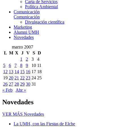
Carta de Servicios
Política Ambiental
Comunicación
Comunicación
Divulgación científica
Marketing
Alumni UMH
Novedades
marzo 2007
L
M
X
J
V
S
D
1
2
3
4
5
6
7
8
9
10
11
12
13
14
15
16
17
18
19
20
21
22
23
24
25
26
27
28
29
30
31
« Feb
Abr »
Novedades
VER MÁS
Novedades
La UMH, con las Fiestas de Elche