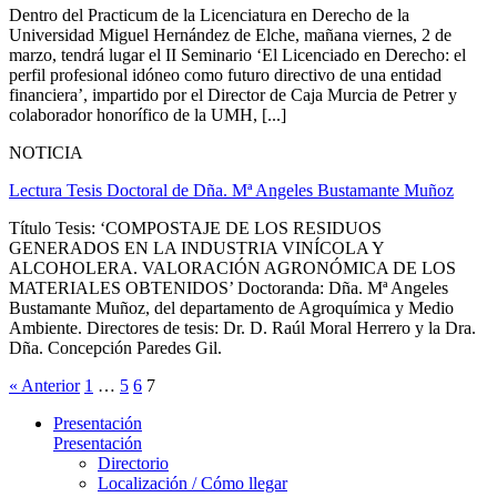
Dentro del Practicum de la Licenciatura en Derecho de la
Universidad Miguel Hernández de Elche, mañana viernes, 2 de
marzo, tendrá lugar el II Seminario ‘El Licenciado en Derecho: el
perfil profesional idóneo como futuro directivo de una entidad
financiera’, impartido por el Director de Caja Murcia de Petrer y
colaborador honorífico de la UMH, [...]
NOTICIA
Lectura Tesis Doctoral de Dña. Mª Angeles Bustamante Muñoz
Título Tesis: ‘COMPOSTAJE DE LOS RESIDUOS
GENERADOS EN LA INDUSTRIA VINÍCOLA Y
ALCOHOLERA. VALORACIÓN AGRONÓMICA DE LOS
MATERIALES OBTENIDOS’ Doctoranda: Dña. Mª Angeles
Bustamante Muñoz, del departamento de Agroquímica y Medio
Ambiente. Directores de tesis: Dr. D. Raúl Moral Herrero y la Dra.
Dña. Concepción Paredes Gil.
« Anterior
1
…
5
6
7
Presentación
Presentación
Directorio
Localización / Cómo llegar