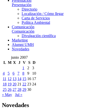
Presentación
Presentación
Directorio
Localización / Cómo llegar
Carta de Servicios
Política Ambiental
Comunicación
Comunicación
Divulgación científica
Marketing
Alumni UMH
Novedades
junio 2007
L
M
X
J
V
S
D
1
2
3
4
5
6
7
8
9
10
11
12
13
14
15
16
17
18
19
20
21
22
23
24
25
26
27
28
29
30
« May
Jul »
Novedades