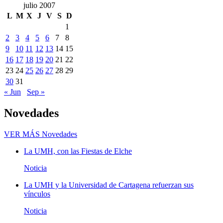
julio 2007
L
M
X
J
V
S
D
1
2
3
4
5
6
7
8
9
10
11
12
13
14
15
16
17
18
19
20
21
22
23
24
25
26
27
28
29
30
31
« Jun
Sep »
Novedades
VER MÁS
Novedades
La UMH, con las Fiestas de Elche
Noticia
La UMH y la Universidad de Cartagena refuerzan sus
vínculos
Noticia