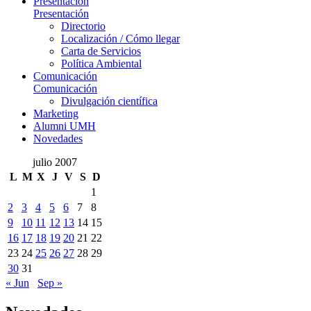
Presentación
Presentación
Directorio
Localización / Cómo llegar
Carta de Servicios
Política Ambiental
Comunicación
Comunicación
Divulgación científica
Marketing
Alumni UMH
Novedades
julio 2007
L
M
X
J
V
S
D
1
2
3
4
5
6
7
8
9
10
11
12
13
14
15
16
17
18
19
20
21
22
23
24
25
26
27
28
29
30
31
« Jun
Sep »