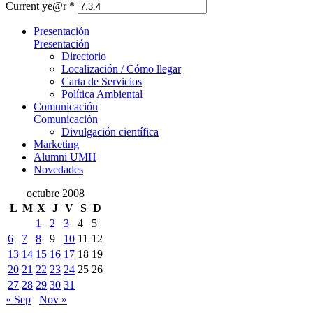
Current ye@r
*
Presentación
Presentación
Directorio
Localización / Cómo llegar
Carta de Servicios
Política Ambiental
Comunicación
Comunicación
Divulgación científica
Marketing
Alumni UMH
Novedades
octubre 2008
L
M
X
J
V
S
D
1
2
3
4
5
6
7
8
9
10
11
12
13
14
15
16
17
18
19
20
21
22
23
24
25
26
27
28
29
30
31
« Sep
Nov »