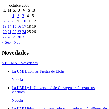
octubre 2008
L
M
X
J
V
S
D
1
2
3
4
5
6
7
8
9
10
11
12
13
14
15
16
17
18
19
20
21
22
23
24
25
26
27
28
29
30
31
« Sep
Nov »
Novedades
VER MÁS
Novedades
La UMH, con las Fiestas de Elche
Noticia
La UMH y la Universidad de Cartagena refuerzan sus
vínculos
Noticia
La UMH lidera un proyecto subvencionado con 2 millones de