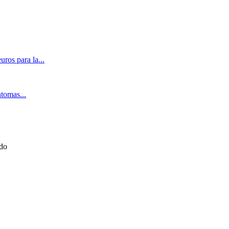
ros para la...
ntomas...
ado