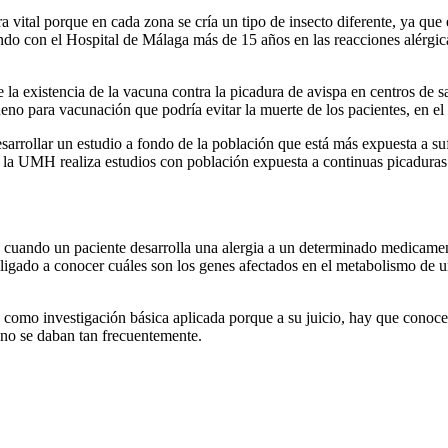
a vital porque en cada zona se cría un tipo de insecto diferente, ya que
ando con el Hospital de Málaga más de 15 años en las reacciones alérgic
e la existencia de la vacuna contra la picadura de avispa en centros de 
eno para vacunación que podría evitar la muerte de los pacientes, en el 
arrollar un estudio a fondo de la población que está más expuesta a suf
la UMH realiza estudios con población expuesta a continuas picaduras d
s cuando un paciente desarrolla una alergia a un determinado medicamen
igado a conocer cuáles son los genes afectados en el metabolismo de u
e como investigación básica aplicada porque a su juicio, hay que conoc
 no se daban tan frecuentemente.