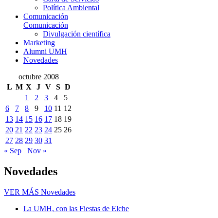
Política Ambiental
Comunicación
Comunicación
Divulgación científica
Marketing
Alumni UMH
Novedades
octubre 2008
L
M
X
J
V
S
D
1
2
3
4
5
6
7
8
9
10
11
12
13
14
15
16
17
18
19
20
21
22
23
24
25
26
27
28
29
30
31
« Sep
Nov »
Novedades
VER MÁS
Novedades
La UMH, con las Fiestas de Elche