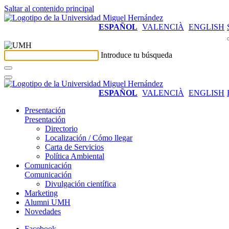
Saltar al contenido principal
ESPAÑOL
VALENCIÀ
ENGLISH
Introduce tu búsqueda
ESPAÑOL
VALENCIÀ
ENGLISH
Presentación
Presentación
Directorio
Localización / Cómo llegar
Carta de Servicios
Política Ambiental
Comunicación
Comunicación
Divulgación científica
Marketing
Alumni UMH
Novedades
Facebook