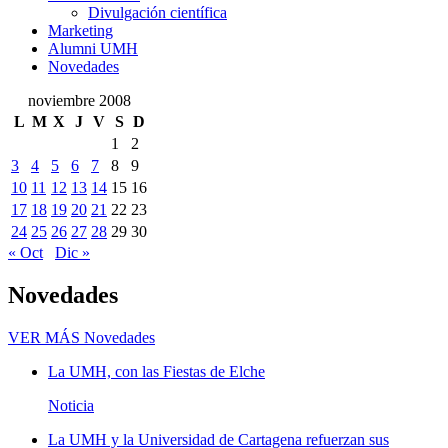
Divulgación científica
Marketing
Alumni UMH
Novedades
noviembre 2008
L
M
X
J
V
S
D
1
2
3
4
5
6
7
8
9
10
11
12
13
14
15
16
17
18
19
20
21
22
23
24
25
26
27
28
29
30
« Oct
Dic »
Novedades
VER MÁS
Novedades
La UMH, con las Fiestas de Elche
Noticia
La UMH y la Universidad de Cartagena refuerzan sus