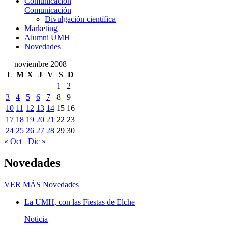
Comunicación
Comunicación
Divulgación científica
Marketing
Alumni UMH
Novedades
noviembre 2008
L
M
X
J
V
S
D
1
2
3
4
5
6
7
8
9
10
11
12
13
14
15
16
17
18
19
20
21
22
23
24
25
26
27
28
29
30
« Oct
Dic »
Novedades
VER MÁS
Novedades
La UMH, con las Fiestas de Elche
Noticia