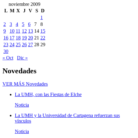
noviembre 2009
L
M
X
J
V
S
D
1
2
3
4
5
6
7
8
9
10
11
12
13
14
15
16
17
18
19
20
21
22
23
24
25
26
27
28
29
30
« Oct
Dic »
Novedades
VER MÁS
Novedades
La UMH, con las Fiestas de Elche
Noticia
La UMH y la Universidad de Cartagena refuerzan sus
vínculos
Noticia