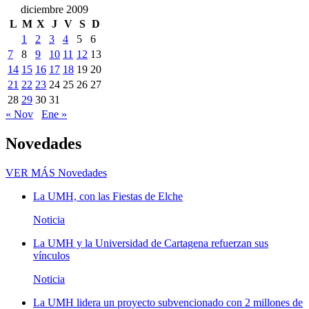
diciembre 2009
L
M
X
J
V
S
D
1
2
3
4
5
6
7
8
9
10
11
12
13
14
15
16
17
18
19
20
21
22
23
24
25
26
27
28
29
30
31
« Nov
Ene »
Novedades
VER MÁS
Novedades
La UMH, con las Fiestas de Elche
Noticia
La UMH y la Universidad de Cartagena refuerzan sus
vínculos
Noticia
La UMH lidera un proyecto subvencionado con 2 millones de