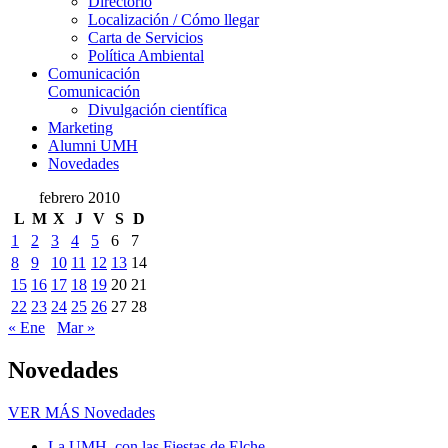
Directorio
Localización / Cómo llegar
Carta de Servicios
Política Ambiental
Comunicación
Comunicación
Divulgación científica
Marketing
Alumni UMH
Novedades
febrero 2010
L
M
X
J
V
S
D
1
2
3
4
5
6
7
8
9
10
11
12
13
14
15
16
17
18
19
20
21
22
23
24
25
26
27
28
« Ene
Mar »
Novedades
VER MÁS
Novedades
La UMH, con las Fiestas de Elche