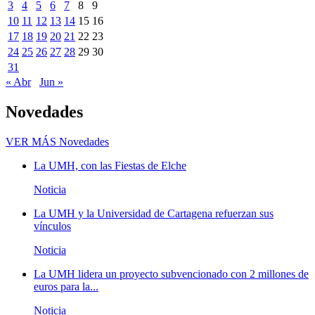
3
4
5
6
7
8
9
10
11
12
13
14
15
16
17
18
19
20
21
22
23
24
25
26
27
28
29
30
31
« Abr
Jun »
Novedades
VER MÁS
Novedades
La UMH, con las Fiestas de Elche
Noticia
La UMH y la Universidad de Cartagena refuerzan sus
vínculos
Noticia
La UMH lidera un proyecto subvencionado con 2 millones de
euros para la...
Noticia