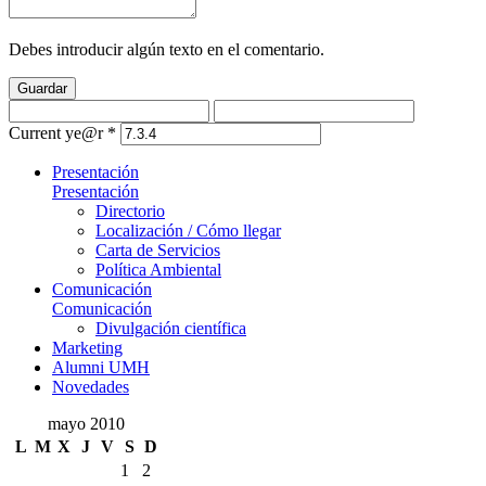
Debes introducir algún texto en el comentario.
Guardar
Current ye@r
*
Presentación
Presentación
Directorio
Localización / Cómo llegar
Carta de Servicios
Política Ambiental
Comunicación
Comunicación
Divulgación científica
Marketing
Alumni UMH
Novedades
mayo 2010
L
M
X
J
V
S
D
1
2