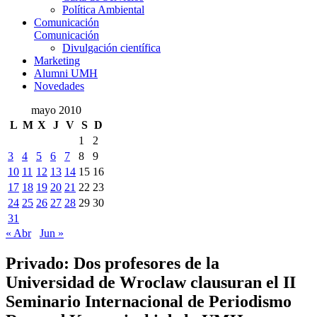
Política Ambiental
Comunicación
Comunicación
Divulgación científica
Marketing
Alumni UMH
Novedades
mayo 2010
L
M
X
J
V
S
D
1
2
3
4
5
6
7
8
9
10
11
12
13
14
15
16
17
18
19
20
21
22
23
24
25
26
27
28
29
30
31
« Abr
Jun »
Privado: Dos profesores de la
Universidad de Wroclaw clausuran el II
Seminario Internacional de Periodismo