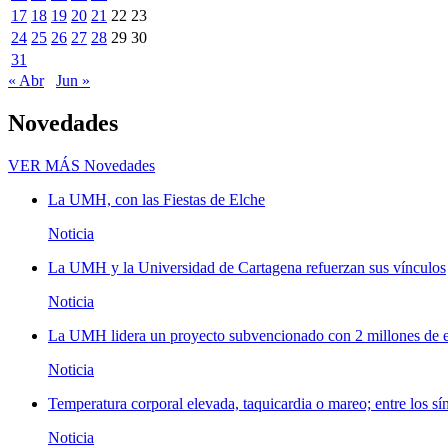
17
18
19
20
21
22
23
24
25
26
27
28
29
30
31
« Abr
Jun »
Novedades
VER MÁS
Novedades
La UMH, con las Fiestas de Elche
Noticia
La UMH y la Universidad de Cartagena refuerzan sus vínculos
Noticia
La UMH lidera un proyecto subvencionado con 2 millones de eu
Noticia
Temperatura corporal elevada, taquicardia o mareo; entre los sí
Noticia