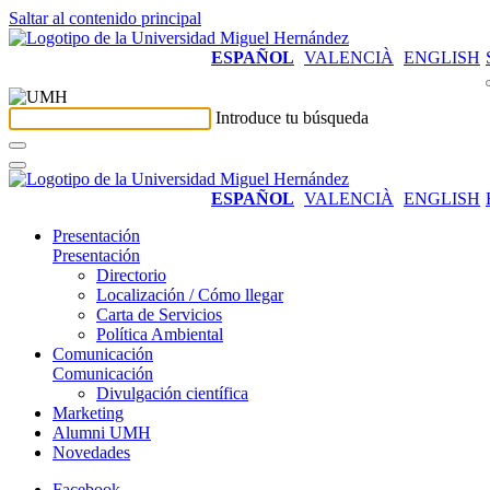
Saltar al contenido principal
ESPAÑOL
VALENCIÀ
ENGLISH
Introduce tu búsqueda
ESPAÑOL
VALENCIÀ
ENGLISH
Presentación
Presentación
Directorio
Localización / Cómo llegar
Carta de Servicios
Política Ambiental
Comunicación
Comunicación
Divulgación científica
Marketing
Alumni UMH
Novedades
Facebook