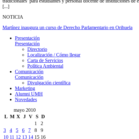
tradicionales’ para estudiantes y personal docente de instituciones
[...]
NOTICIA
Martínez inaugura un curso de Derecho Parlamentario en Orihuela
Presentación
Presentación
Directorio
Localización / Cómo llegar
Carta de Servicios
Política Ambiental
Comunicación
Comunicación
Divulgación científica
Marketing
Alumni UMH
Novedades
mayo 2010
L
M
X
J
V
S
D
1
2
3
4
5
6
7
8
9
10
11
12
13
14
15
16