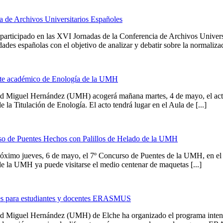
a de Archivos Universitarios Españoles
rticipado en las XVI Jornadas de la Conferencia de Archivos Univers
des españolas con el objetivo de analizar y debatir sobre la normalizació
ente académico de Enología de la UMH
dad Miguel Hernández (UMH) acogerá mañana martes, 4 de mayo, el act
la Titulación de Enología. El acto tendrá lugar en el Aula de [...]
urso de Puentes Hechos con Palillos de Helado de la UMH
imo jueves, 6 de mayo, el 7º Concurso de Puentes de la UMH, en el qu
 de la UMH ya puede visitarse el medio centenar de maquetas [...]
les para estudiantes y docentes ERASMUS
ad Miguel Hernández (UMH) de Elche ha organizado el programa intens