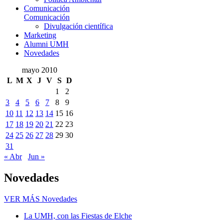
Comunicación
Comunicación
Divulgación científica
Marketing
Alumni UMH
Novedades
mayo 2010
L
M
X
J
V
S
D
1
2
3
4
5
6
7
8
9
10
11
12
13
14
15
16
17
18
19
20
21
22
23
24
25
26
27
28
29
30
31
« Abr
Jun »
Novedades
VER MÁS
Novedades
La UMH, con las Fiestas de Elche