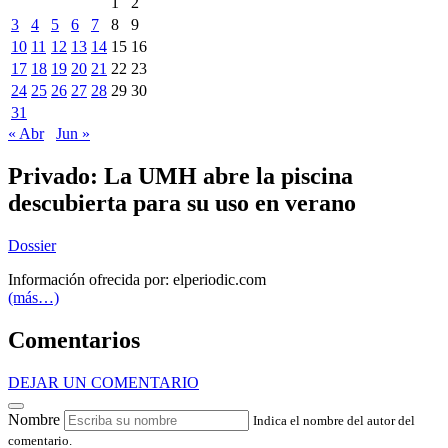
1
2
3
4
5
6
7
8
9
10
11
12
13
14
15
16
17
18
19
20
21
22
23
24
25
26
27
28
29
30
31
« Abr
Jun »
Privado: La UMH abre la piscina
descubierta para su uso en verano
Dossier
Información ofrecida por: elperiodic.com
(más…)
Comentarios
DEJAR UN COMENTARIO
Nombre
Indica el nombre del autor del
comentario.