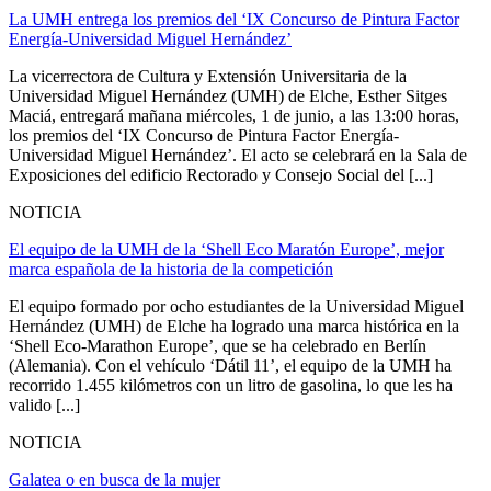
La UMH entrega los premios del ‘IX Concurso de Pintura Factor
Energía-Universidad Miguel Hernández’
La vicerrectora de Cultura y Extensión Universitaria de la
Universidad Miguel Hernández (UMH) de Elche, Esther Sitges
Maciá, entregará mañana miércoles, 1 de junio, a las 13:00 horas,
los premios del ‘IX Concurso de Pintura Factor Energía-
Universidad Miguel Hernández’. El acto se celebrará en la Sala de
Exposiciones del edificio Rectorado y Consejo Social del [...]
NOTICIA
El equipo de la UMH de la ‘Shell Eco Maratón Europe’, mejor
marca española de la historia de la competición
El equipo formado por ocho estudiantes de la Universidad Miguel
Hernández (UMH) de Elche ha logrado una marca histórica en la
‘Shell Eco-Marathon Europe’, que se ha celebrado en Berlín
(Alemania). Con el vehículo ‘Dátil 11’, el equipo de la UMH ha
recorrido 1.455 kilómetros con un litro de gasolina, lo que les ha
valido [...]
NOTICIA
Galatea o en busca de la mujer