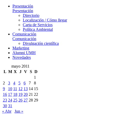
Presentación
Presentación
Directorio
Localización / Cómo llegar
Carta de Servicios
Política Ambiental
Comunicación
Comunicación
Divulgación científica
Marketing
Alumni UMH
Novedades
mayo 2011
L
M
X
J
V
S
D
1
2
3
4
5
6
7
8
9
10
11
12
13
14
15
16
17
18
19
20
21
22
23
24
25
26
27
28
29
30
31
« Abr
Jun »