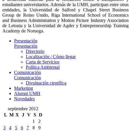
estudiantes universitarios. Además de la UMH, participan entre otras
entidades, la Universidad de Salford y Chapel Street Business
Group de Reino Unido, Riga International School of Economics
and Business Administration y Motion Picture Industry Association
de Letonia y la Universidad de Agder y Entrepreneurship Training
Academy de Noruega.
Presentación
Presentación
Directorio
Localización / Cómo llegar
Carta de Servicios
Política Ambiental
Comunicación
Comunicación
Divulgación científica
Marketing
Alumni UMH
Novedades
septiembre 2012
L
M
X
J
V
S
D
1
2
3
4
5
6
7
8
9