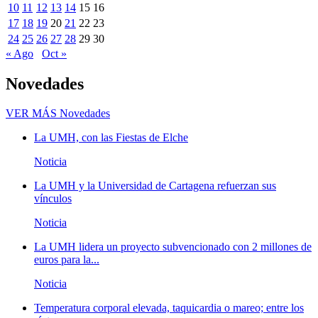
10
11
12
13
14
15
16
17
18
19
20
21
22
23
24
25
26
27
28
29
30
« Ago
Oct »
Novedades
VER MÁS
Novedades
La UMH, con las Fiestas de Elche
Noticia
La UMH y la Universidad de Cartagena refuerzan sus
vínculos
Noticia
La UMH lidera un proyecto subvencionado con 2 millones de
euros para la...
Noticia
Temperatura corporal elevada, taquicardia o mareo; entre los