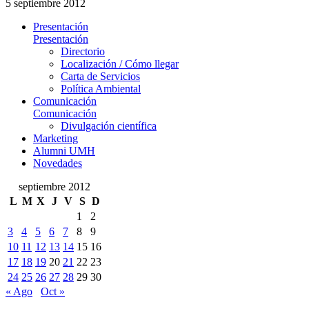
5 septiembre 2012
Presentación
Presentación
Directorio
Localización / Cómo llegar
Carta de Servicios
Política Ambiental
Comunicación
Comunicación
Divulgación científica
Marketing
Alumni UMH
Novedades
septiembre 2012
L
M
X
J
V
S
D
1
2
3
4
5
6
7
8
9
10
11
12
13
14
15
16
17
18
19
20
21
22
23
24
25
26
27
28
29
30
« Ago
Oct »