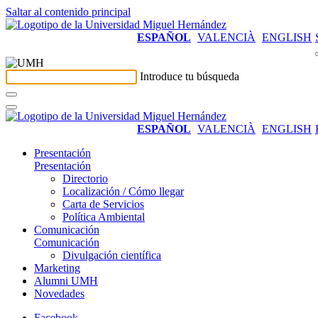
Saltar al contenido principal
ESPAÑOL
VALENCIÀ
ENGLISH
Introduce tu búsqueda
ESPAÑOL
VALENCIÀ
ENGLISH
Presentación
Presentación
Directorio
Localización / Cómo llegar
Carta de Servicios
Política Ambiental
Comunicación
Comunicación
Divulgación científica
Marketing
Alumni UMH
Novedades
Facebook