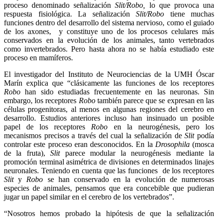
proceso denominado señalización
Slit/Robo,
lo que provoca una
respuesta fisiológica. La señalización
Slit/Robo
tiene muchas
funciones dentro del desarrollo del sistema nervioso, como el guiado
de los axones, y constituye uno de los procesos celulares más
conservados en la evolución de los animales, tanto vertebrados
como invertebrados. Pero hasta ahora no se había estudiado este
proceso en mamíferos.
El investigador del Instituto de Neurociencias de la UMH Óscar
Marín explica que “clásicamente las funciones de los receptores
Robo
han sido estudiadas frecuentemente en las neuronas. Sin
embargo, los receptores
Robo
también parece que se expresan en las
células progenitoras, al menos en algunas regiones del cerebro en
desarrollo. Estudios anteriores incluso han insinuado un posible
papel de los receptores
Robo
en la neurogénesis, pero los
mecanismos precisos a través del cual la señalización de
Slit
podía
controlar este proceso eran desconocidos. En la
Drosophila
(mosca
de la fruta),
Slit
parece modular la neurogénesis mediante la
promoción terminal asimétrica de divisiones en determinados linajes
neuronales. Teniendo en cuenta que las funciones de los receptores
Slit
y
Robo
se han conservado en la evolución de numerosas
especies de animales, pensamos que era concebible que pudieran
jugar un papel similar en el cerebro de los vertebrados”.
“Nosotros hemos probado la hipótesis de que la señalización