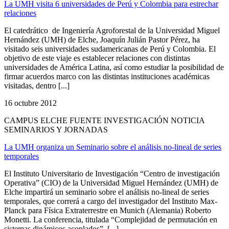
La UMH visita 6 universidades de Perú y Colombia para estrechar
relaciones
El catedrático de Ingeniería Agroforestal de la Universidad Miguel
Hernández (UMH) de Elche, Joaquín Julián Pastor Pérez, ha
visitado seis universidades sudamericanas de Perú y Colombia. El
objetivo de este viaje es establecer relaciones con distintas
universidades de América Latina, así como estudiar la posibilidad de
firmar acuerdos marco con las distintas instituciones académicas
visitadas, dentro [...]
16 octubre 2012
CAMPUS ELCHE FUENTE INVESTIGACIÓN NOTICIA
SEMINARIOS Y JORNADAS
La UMH organiza un Seminario sobre el análisis no-lineal de series
temporales
El Instituto Universitario de Investigación “Centro de investigación
Operativa” (CIO) de la Universidad Miguel Hernández (UMH) de
Elche impartirá un seminario sobre el análisis no-lineal de series
temporales, que correrá a cargo del investigador del Instituto Max-
Planck para Física Extraterrestre en Munich (Alemania) Roberto
Monetti. La conferencia, titulada “Complejidad de permutación en
sistemas dinámicos acoplados”, [...]