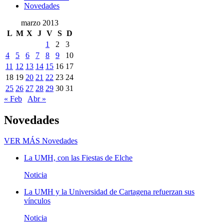
Novedades
marzo 2013
L
M
X
J
V
S
D
1
2
3
4
5
6
7
8
9
10
11
12
13
14
15
16
17
18
19
20
21
22
23
24
25
26
27
28
29
30
31
« Feb
Abr »
Novedades
VER MÁS
Novedades
La UMH, con las Fiestas de Elche
Noticia
La UMH y la Universidad de Cartagena refuerzan sus
vínculos
Noticia