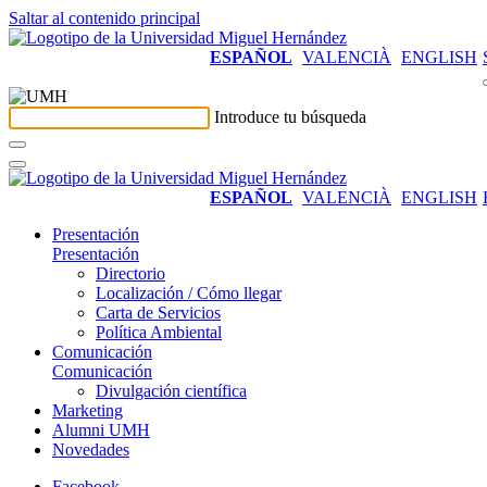
Saltar al contenido principal
ESPAÑOL
VALENCIÀ
ENGLISH
Introduce tu búsqueda
ESPAÑOL
VALENCIÀ
ENGLISH
Presentación
Presentación
Directorio
Localización / Cómo llegar
Carta de Servicios
Política Ambiental
Comunicación
Comunicación
Divulgación científica
Marketing
Alumni UMH
Novedades
Facebook