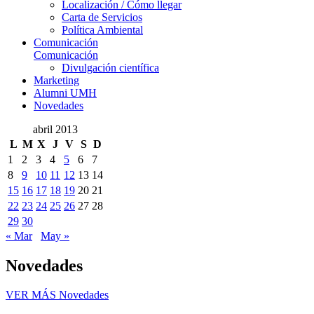
Localización / Cómo llegar
Carta de Servicios
Política Ambiental
Comunicación
Comunicación
Divulgación científica
Marketing
Alumni UMH
Novedades
abril 2013
L
M
X
J
V
S
D
1
2
3
4
5
6
7
8
9
10
11
12
13
14
15
16
17
18
19
20
21
22
23
24
25
26
27
28
29
30
« Mar
May »
Novedades
VER MÁS
Novedades