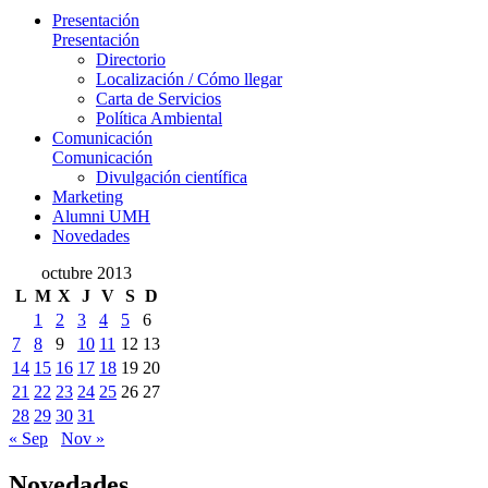
Presentación
Presentación
Directorio
Localización / Cómo llegar
Carta de Servicios
Política Ambiental
Comunicación
Comunicación
Divulgación científica
Marketing
Alumni UMH
Novedades
octubre 2013
L
M
X
J
V
S
D
1
2
3
4
5
6
7
8
9
10
11
12
13
14
15
16
17
18
19
20
21
22
23
24
25
26
27
28
29
30
31
« Sep
Nov »
Novedades