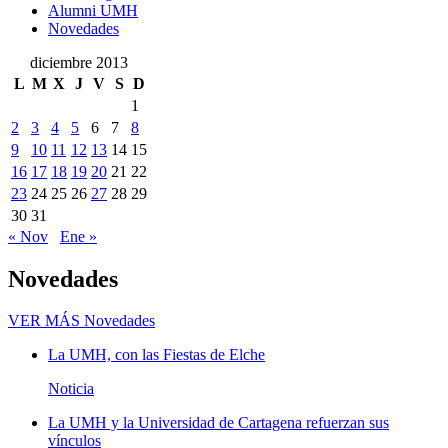
Alumni UMH
Novedades
diciembre 2013
L
M
X
J
V
S
D
1
2
3
4
5
6
7
8
9
10
11
12
13
14
15
16
17
18
19
20
21
22
23
24
25
26
27
28
29
30
31
« Nov
Ene »
Novedades
VER MÁS
Novedades
La UMH, con las Fiestas de Elche
Noticia
La UMH y la Universidad de Cartagena refuerzan sus
vínculos