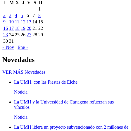
L
M
X
J
V
S
D
1
2
3
4
5
6
7
8
9
10
11
12
13
14
15
16
17
18
19
20
21
22
23
24
25
26
27
28
29
30
31
« Nov
Ene »
Novedades
VER MÁS
Novedades
La UMH, con las Fiestas de Elche
Noticia
La UMH y la Universidad de Cartagena refuerzan sus
vínculos
Noticia
La UMH lidera un proyecto subvencionado con 2 millones de