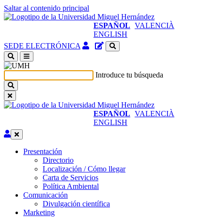
Saltar al contenido principal
ESPAÑOL
VALENCIÀ
ENGLISH
Acceso
Gestor
SEDE ELECTRÓNICA
identificado
de
(abre
contenidos
en
del
Introduce tu búsqueda
ventana
sitio
nueva)
ESPAÑOL
VALENCIÀ
ENGLISH
Editar
Presentación
Presentación
Directorio
Localización / Cómo llegar
Carta de Servicios
Política Ambiental
Comunicación
Comunicación
Divulgación científica
Marketing