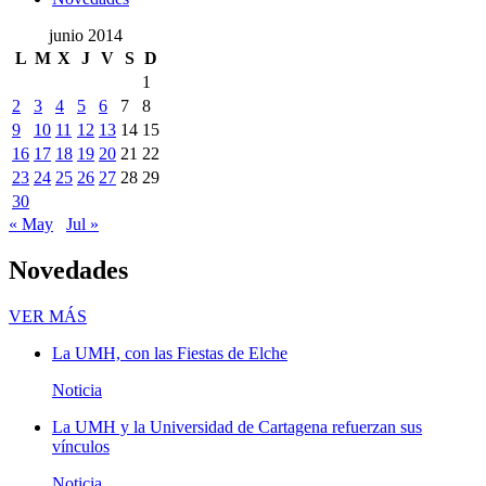
junio 2014
L
M
X
J
V
S
D
1
2
3
4
5
6
7
8
9
10
11
12
13
14
15
16
17
18
19
20
21
22
23
24
25
26
27
28
29
30
« May
Jul »
Novedades
Novedades
VER MÁS
La UMH, con las Fiestas de Elche
Noticia
La UMH y la Universidad de Cartagena refuerzan sus
vínculos
Noticia