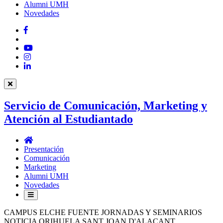
Alumni UMH
Novedades
Facebook
Twitter
YouTube
Instagram
LinkedIn
Servicio de Comunicación, Marketing y
Atención al Estudiantado
Servicio
de
Presentación
Comunicación,
Comunicación
Marketing
Marketing
y
Alumni UMH
Atención
Novedades
al
Estudiantado
CAMPUS ELCHE FUENTE JORNADAS Y SEMINARIOS
NOTICIA ORIHUELA SANT JOAN D'ALACANT