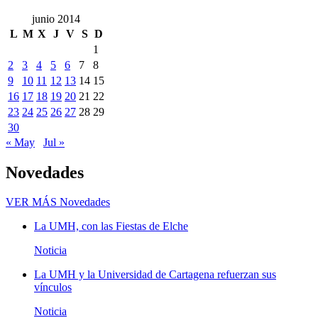
junio 2014
L
M
X
J
V
S
D
1
2
3
4
5
6
7
8
9
10
11
12
13
14
15
16
17
18
19
20
21
22
23
24
25
26
27
28
29
30
« May
Jul »
Novedades
VER MÁS
Novedades
La UMH, con las Fiestas de Elche
Noticia
La UMH y la Universidad de Cartagena refuerzan sus
vínculos
Noticia