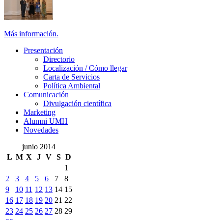
Más información.
Presentación
Presentación
Directorio
Localización / Cómo llegar
Carta de Servicios
Política Ambiental
Comunicación
Comunicación
Divulgación científica
Marketing
Alumni UMH
Novedades
junio 2014
L
M
X
J
V
S
D
1
2
3
4
5
6
7
8
9
10
11
12
13
14
15
16
17
18
19
20
21
22
23
24
25
26
27
28
29