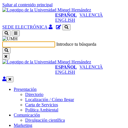
Saltar al contenido principal
ESPAÑOL
VALENCIÀ
ENGLISH
Acceso
Gestor
SEDE ELECTRÓNICA
identificado
de
(abre
contenidos
en
del
Introduce tu búsqueda
ventana
sitio
nueva)
ESPAÑOL
VALENCIÀ
ENGLISH
Editar
Presentación
Presentación
Directorio
Localización / Cómo llegar
Carta de Servicios
Política Ambiental
Comunicación
Comunicación
Divulgación científica
Marketing