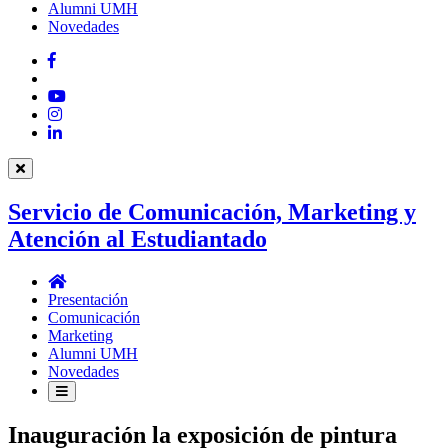
Alumni UMH
Novedades
Facebook
Twitter
YouTube
Instagram
LinkedIn
Servicio de Comunicación, Marketing y
Atención al Estudiantado
Servicio
de
Presentación
Comunicación,
Comunicación
Marketing
Marketing
y
Alumni UMH
Atención
Novedades
al
Estudiantado
Inauguración la exposición de pintura