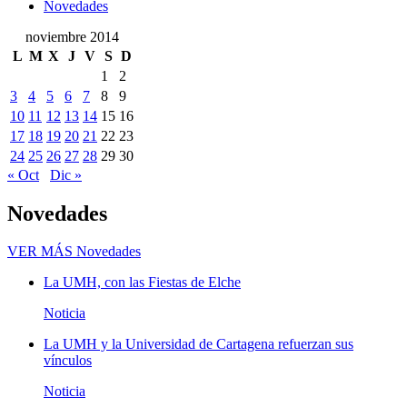
Novedades
noviembre 2014
L
M
X
J
V
S
D
1
2
3
4
5
6
7
8
9
10
11
12
13
14
15
16
17
18
19
20
21
22
23
24
25
26
27
28
29
30
« Oct
Dic »
Novedades
VER MÁS
Novedades
La UMH, con las Fiestas de Elche
Noticia
La UMH y la Universidad de Cartagena refuerzan sus
vínculos
Noticia