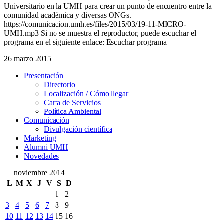
Universitario en la UMH para crear un punto de encuentro entre la
comunidad académica y diversas ONGs.
https://comunicacion.umh.es/files/2015/03/19-11-MICRO-
UMH.mp3 Si no se muestra el reproductor, puede escuchar el
programa en el siguiente enlace: Escuchar programa
26 marzo 2015
Presentación
Presentación
Directorio
Localización / Cómo llegar
Carta de Servicios
Política Ambiental
Comunicación
Comunicación
Divulgación científica
Marketing
Alumni UMH
Novedades
noviembre 2014
L
M
X
J
V
S
D
1
2
3
4
5
6
7
8
9
10
11
12
13
14
15
16