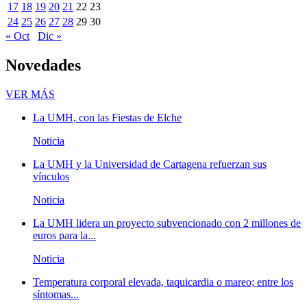
17
18
19
20
21
22
23
24
25
26
27
28
29
30
« Oct
Dic »
Novedades
Novedades
VER MÁS
La UMH, con las Fiestas de Elche
Noticia
La UMH y la Universidad de Cartagena refuerzan sus
vínculos
Noticia
La UMH lidera un proyecto subvencionado con 2 millones de
euros para la...
Noticia
Temperatura corporal elevada, taquicardia o mareo; entre los
síntomas...