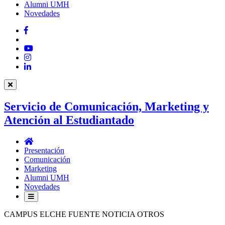
Alumni UMH
Novedades
Facebook
Twitter
YouTube
Instagram
LinkedIn
Servicio de Comunicación, Marketing y
Atención al Estudiantado
Servicio
de
Presentación
Comunicación,
Comunicación
Marketing
Marketing
y
Alumni UMH
Atención
Novedades
al
Estudiantado
CAMPUS ELCHE FUENTE NOTICIA OTROS