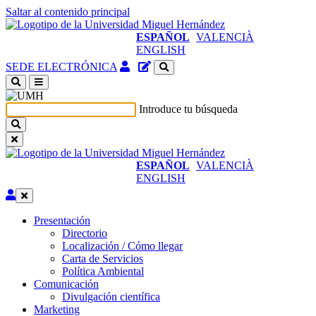
Saltar al contenido principal
ESPAÑOL
VALENCIÀ
ENGLISH
Acceso
Gestor
SEDE ELECTRÓNICA
identificado
de
(abre
contenidos
en
del
Introduce tu búsqueda
ventana
sitio
nueva)
ESPAÑOL
VALENCIÀ
ENGLISH
Editar
Presentación
Presentación
Directorio
Localización / Cómo llegar
Carta de Servicios
Política Ambiental
Comunicación
Comunicación
Divulgación científica
Marketing