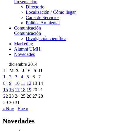
Presentación
Directorio
Localización / Cómo llegar
Carta de Servicios
Política Ambiental
Comunicación
Comunicación
Divulgación científica
Marketing
Alumni UMH
Novedades
diciembre 2014
L
M
X
J
V
S
D
1
2
3
4
5
6
7
8
9
10
11
12
13
14
15
16
17
18
19
20
21
22
23
24
25
26
27
28
29
30
31
« Nov
Ene »
Novedades