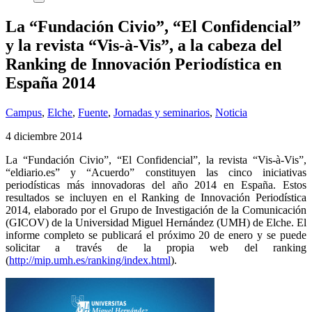
La “Fundación Civio”, “El Confidencial”
y la revista “Vis-à-Vis”, a la cabeza del
Ranking de Innovación Periodística en
España 2014
Campus
,
Elche
,
Fuente
,
Jornadas y seminarios
,
Noticia
4 diciembre 2014
La “Fundación Civio”, “El Confidencial”, la revista “Vis-à-Vis”,
“eldiario.es” y “Acuerdo” constituyen las cinco iniciativas
periodísticas más innovadoras del año 2014 en España. Estos
resultados se incluyen en el Ranking de Innovación Periodística
2014, elaborado por el Grupo de Investigación de la Comunicación
(GICOV) de la Universidad Miguel Hernández (UMH) de Elche. El
informe completo se publicará el próximo 20 de enero y se puede
solicitar a través de la propia web del ranking
(
http://mip.umh.es/ranking/index.html
).