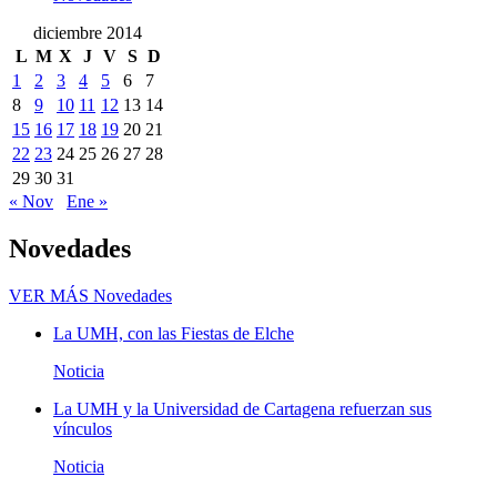
diciembre 2014
L
M
X
J
V
S
D
1
2
3
4
5
6
7
8
9
10
11
12
13
14
15
16
17
18
19
20
21
22
23
24
25
26
27
28
29
30
31
« Nov
Ene »
Novedades
VER MÁS
Novedades
La UMH, con las Fiestas de Elche
Noticia
La UMH y la Universidad de Cartagena refuerzan sus
vínculos
Noticia