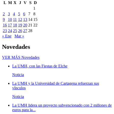
L
M
X
J
V
S
D
1
2
3
4
5
6
7
8
9
10
11
12
13
14
15
16
17
18
19
20
21
22
23
24
25
26
27
28
« Ene
Mar »
Novedades
VER MÁS
Novedades
La UMH, con las Fiestas de Elche
Noticia
La UMH y la Universidad de Cartagena refuerzan sus
vínculos
Noticia
La UMH lidera un proyecto subvencionado con 2 millones de
euros para la...