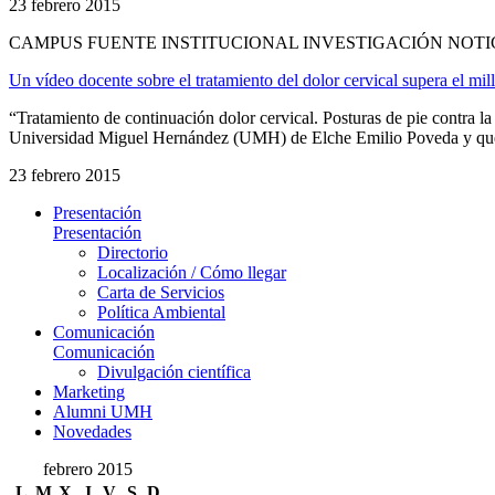
23 febrero 2015
CAMPUS FUENTE INSTITUCIONAL INVESTIGACIÓN NOTI
Un vídeo docente sobre el tratamiento del dolor cervical supera el mi
“Tratamiento de continuación dolor cervical. Posturas de pie contra la 
Universidad Miguel Hernández (UMH) de Elche Emilio Poveda y que ha 
23 febrero 2015
Presentación
Presentación
Directorio
Localización / Cómo llegar
Carta de Servicios
Política Ambiental
Comunicación
Comunicación
Divulgación científica
Marketing
Alumni UMH
Novedades
febrero 2015
L
M
X
J
V
S
D