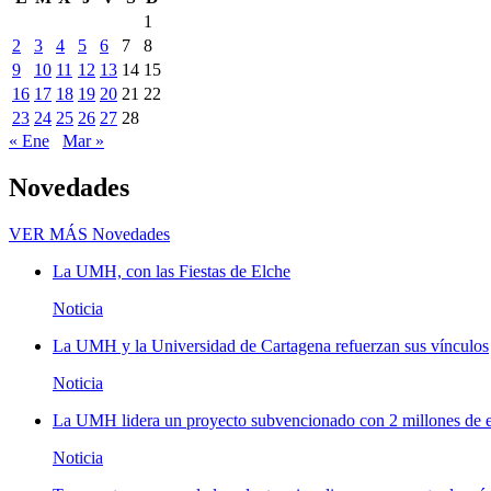
1
2
3
4
5
6
7
8
9
10
11
12
13
14
15
16
17
18
19
20
21
22
23
24
25
26
27
28
« Ene
Mar »
Novedades
VER MÁS
Novedades
La UMH, con las Fiestas de Elche
Noticia
La UMH y la Universidad de Cartagena refuerzan sus vínculos
Noticia
La UMH lidera un proyecto subvencionado con 2 millones de eu
Noticia