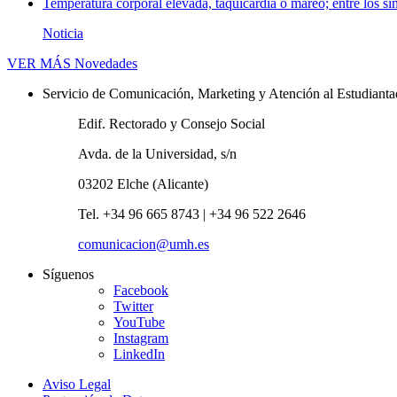
Temperatura corporal elevada, taquicardia o mareo; entre los sí
Noticia
VER MÁS
Novedades
Servicio de Comunicación, Marketing y Atención al Estudiant
Edif. Rectorado y Consejo Social
Avda. de la Universidad, s/n
03202 Elche (Alicante)
Tel. +34 96 665 8743 | +34 96 522 2646
comunicacion@umh.es
Síguenos
Facebook
Twitter
YouTube
Instagram
LinkedIn
Aviso Legal