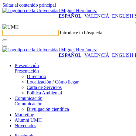
Saltar al contenido principal
ESPAÑOL
VALENCIÀ
ENGLISH
Introduce tu búsqueda
ESPAÑOL
VALENCIÀ
ENGLISH
Presentación
Presentación
Directorio
Localización / Cómo llegar
Carta de Servicios
Política Ambiental
Comunicación
Comunicación
Divulgación científica
Marketing
Alumni UMH
Novedades
Facebook