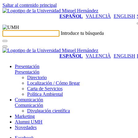
Saltar al contenido principal
ESPAÑOL
VALENCIÀ
ENGLISH
Introduce tu búsqueda
ESPAÑOL
VALENCIÀ
ENGLISH
Presentación
Presentación
Directorio
Localización / Cómo llegar
Carta de Servicios
Política Ambiental
Comunicación
Comunicación
Divulgación científica
Marketing
Alumni UMH
Novedades
Facebook