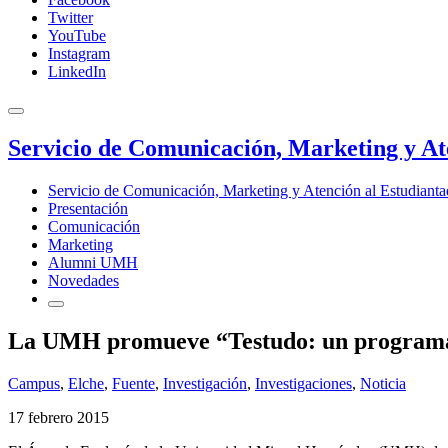
Twitter
YouTube
Instagram
LinkedIn
Servicio de Comunicación, Marketing y At
Servicio de Comunicación, Marketing y Atención al Estudiant
Presentación
Comunicación
Marketing
Alumni UMH
Novedades
La UMH promueve “Testudo: un programa d
Campus
,
Elche
,
Fuente
,
Investigación
,
Investigaciones
,
Noticia
17 febrero 2015