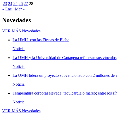
23
24
25
26
27
28
« Ene
Mar »
Novedades
VER MÁS
Novedades
La UMH, con las Fiestas de Elche
Noticia
La UMH y la Universidad de Cartagena refuerzan sus vínculos
Noticia
La UMH lidera un proyecto subvencionado con 2 millones de eu
Noticia
Temperatura corporal elevada, taquicardia o mareo; entre los sí
Noticia
VER MÁS
Novedades