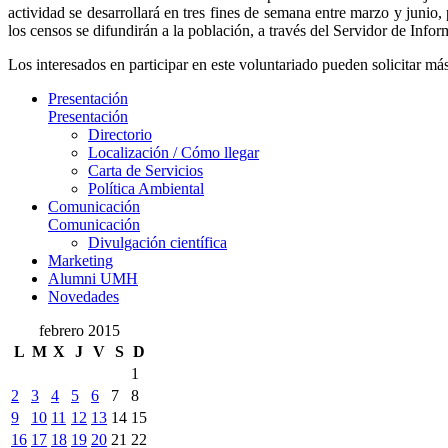
actividad se desarrollará en tres fines de semana entre marzo y junio
los censos se difundirán a la población, a través del Servidor de Inf
Los interesados en participar en este voluntariado pueden solicitar má
Presentación
Presentación
Directorio
Localización / Cómo llegar
Carta de Servicios
Política Ambiental
Comunicación
Comunicación
Divulgación científica
Marketing
Alumni UMH
Novedades
febrero 2015
L
M
X
J
V
S
D
1
2
3
4
5
6
7
8
9
10
11
12
13
14
15
16
17
18
19
20
21
22