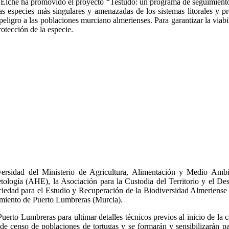
lche ha promovido el proyecto “Testudo: un programa de seguimiento p
as especies más singulares y amenazadas de los sistemas litorales y pr
 peligro a las poblaciones murciano almerienses. Para garantizar la viabi
rotección de la especie.
rsidad del Ministerio de Agricultura, Alimentación y Medio Ambie
tología (AHE), la Asociación para la Custodia del Territorio y el D
edad para el Estudio y Recuperación de la Biodiversidad Almeriense 
miento de Puerto Lumbreras (Murcia).
Puerto Lumbreras para ultimar detalles técnicos previos al inicio de l
de censo de poblaciones de tortugas y se formarán y sensibilizarán pa