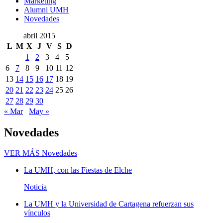
Marketing
Alumni UMH
Novedades
abril 2015
L
M
X
J
V
S
D
1
2
3
4
5
6
7
8
9
10
11
12
13
14
15
16
17
18
19
20
21
22
23
24
25
26
27
28
29
30
« Mar
May »
Novedades
VER MÁS
Novedades
La UMH, con las Fiestas de Elche
Noticia
La UMH y la Universidad de Cartagena refuerzan sus
vínculos