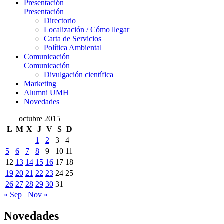
Presentación
Presentación
Directorio
Localización / Cómo llegar
Carta de Servicios
Política Ambiental
Comunicación
Comunicación
Divulgación científica
Marketing
Alumni UMH
Novedades
octubre 2015
L
M
X
J
V
S
D
1
2
3
4
5
6
7
8
9
10
11
12
13
14
15
16
17
18
19
20
21
22
23
24
25
26
27
28
29
30
31
« Sep
Nov »
Novedades