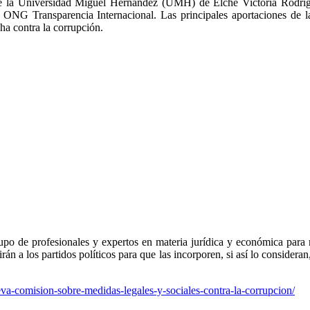
 de la Universidad Miguel Hernández (UMH) de Elche Victoria Rodríg
 ONG Transparencia Internacional. Las principales aportaciones de l
ha contra la corrupción.
o de profesionales y expertos en materia jurídica y económica para 
irán a los partidos políticos para que las incorporen, si así lo conside
ueva-comision-sobre-medidas-legales-y-sociales-contra-la-corrupcion/