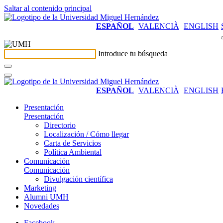
Saltar al contenido principal
ESPAÑOL
VALENCIÀ
ENGLISH
Introduce tu búsqueda
ESPAÑOL
VALENCIÀ
ENGLISH
Presentación
Presentación
Directorio
Localización / Cómo llegar
Carta de Servicios
Política Ambiental
Comunicación
Comunicación
Divulgación científica
Marketing
Alumni UMH
Novedades
Facebook