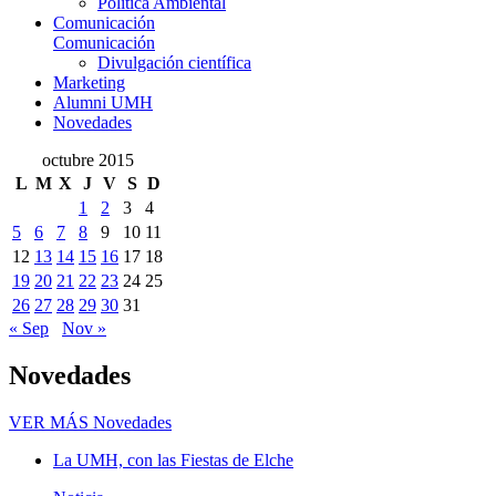
Política Ambiental
Comunicación
Comunicación
Divulgación científica
Marketing
Alumni UMH
Novedades
octubre 2015
L
M
X
J
V
S
D
1
2
3
4
5
6
7
8
9
10
11
12
13
14
15
16
17
18
19
20
21
22
23
24
25
26
27
28
29
30
31
« Sep
Nov »
Novedades
VER MÁS
Novedades
La UMH, con las Fiestas de Elche