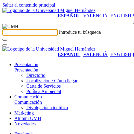
Saltar al contenido principal
ESPAÑOL
VALENCIÀ
ENGLISH
Introduce tu búsqueda
ESPAÑOL
VALENCIÀ
ENGLISH
Presentación
Presentación
Directorio
Localización / Cómo llegar
Carta de Servicios
Política Ambiental
Comunicación
Comunicación
Divulgación científica
Marketing
Alumni UMH
Novedades
Facebook