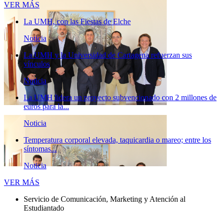
Novedades
VER MÁS
La UMH, con las Fiestas de Elche
Noticia
La UMH y la Universidad de Cartagena refuerzan sus
vínculos
Noticia
La UMH lidera un proyecto subvencionado con 2 millones de
euros para la...
Noticia
Temperatura corporal elevada, taquicardia o mareo; entre los
síntomas...
Noticia
Novedades
VER MÁS
Servicio de Comunicación, Marketing y Atención al
Estudiantado