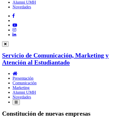
Alumni UMH
Novedades
Facebook
Twitter
YouTube
Instagram
LinkedIn
Servicio de Comunicación, Marketing y
Atención al Estudiantado
Servicio
de
Presentación
Comunicación,
Comunicación
Marketing
Marketing
y
Alumni UMH
Atención
Novedades
al
Estudiantado
Constitución de nuevas empresas