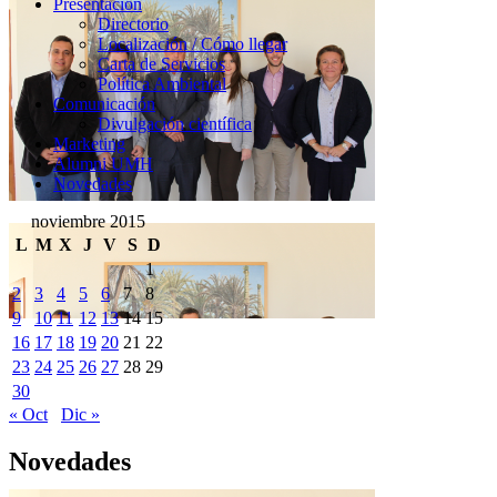
Presentación
Presentación
Directorio
Localización / Cómo llegar
Carta de Servicios
Política Ambiental
Comunicación
Comunicación
Divulgación científica
Marketing
Alumni UMH
Novedades
noviembre 2015
L
M
X
J
V
S
D
1
2
3
4
5
6
7
8
9
10
11
12
13
14
15
16
17
18
19
20
21
22
23
24
25
26
27
28
29
30
« Oct
Dic »
Novedades