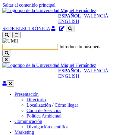
Saltar al contenido principal
ESPAÑOL
VALENCIÀ
ENGLISH
Acceso
Gestor
SEDE ELECTRÓNICA
identificado
de
(abre
contenidos
en
del
Introduce tu búsqueda
ventana
sitio
nueva)
ESPAÑOL
VALENCIÀ
ENGLISH
Editar
Presentación
Presentación
Directorio
Localización / Cómo llegar
Carta de Servicios
Política Ambiental
Comunicación
Comunicación
Divulgación científica
Marketing