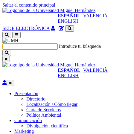
Saltar al contenido principal
ESPAÑOL
VALENCIÀ
ENGLISH
Acceso
Gestor
SEDE ELECTRÓNICA
identificado
de
(abre
contenidos
en
del
Introduce tu búsqueda
ventana
sitio
nueva)
ESPAÑOL
VALENCIÀ
ENGLISH
Editar
Presentación
Presentación
Directorio
Localización / Cómo llegar
Carta de Servicios
Política Ambiental
Comunicación
Comunicación
Divulgación científica
Marketing