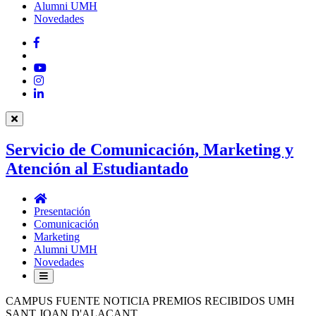
Alumni UMH
Novedades
Facebook
Twitter
YouTube
Instagram
LinkedIn
Servicio de Comunicación, Marketing y
Atención al Estudiantado
Servicio
de
Presentación
Comunicación,
Comunicación
Marketing
Marketing
y
Alumni UMH
Atención
Novedades
al
Estudiantado
CAMPUS FUENTE NOTICIA PREMIOS RECIBIDOS UMH
SANT JOAN D'ALACANT