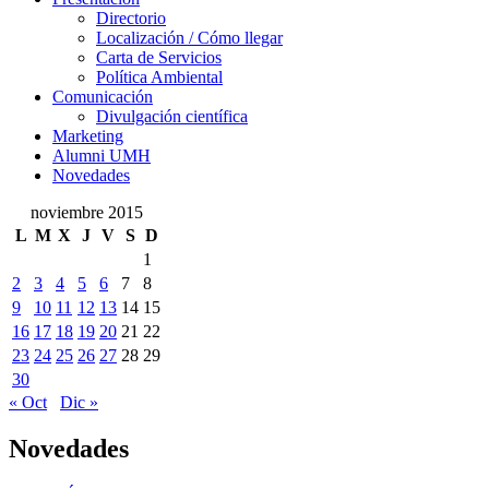
Presentación
Directorio
Localización / Cómo llegar
Carta de Servicios
Política Ambiental
Comunicación
Comunicación
Divulgación científica
Marketing
Alumni UMH
Novedades
noviembre 2015
L
M
X
J
V
S
D
1
2
3
4
5
6
7
8
9
10
11
12
13
14
15
16
17
18
19
20
21
22
23
24
25
26
27
28
29
30
« Oct
Dic »
Novedades